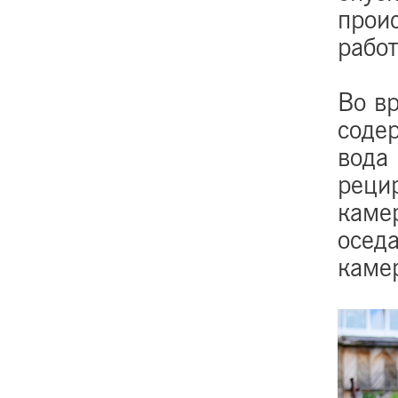
прои
рабо
Во вр
соде
вода
рецир
камер
оседа
камер