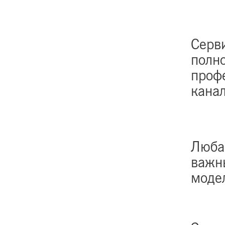
Серв
полн
проф
кана
Люб
важн
моде