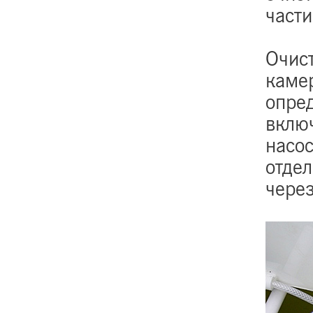
част
Очис
каме
опред
вклю
насос
отдел
через