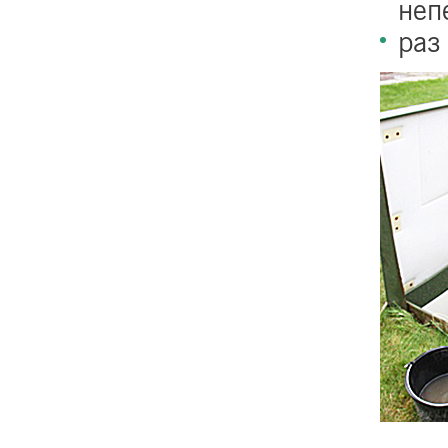
неп
раз