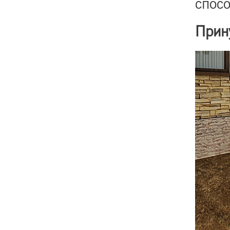
спос
Прин