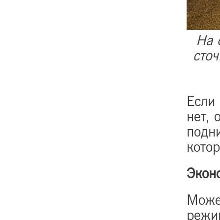
На 
сточ
Если 
нет, 
подн
кото
Экон
Може
режи