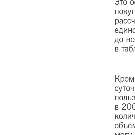
Это 
поку
расс
едино
до н
в таб
Кром
суточ
поль
в 20
колич
объем
могу