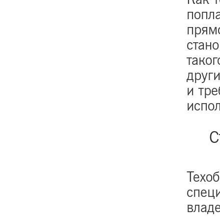
попл
прям
стан
таког
други
и тре
испол
С
Техо
спец
влад