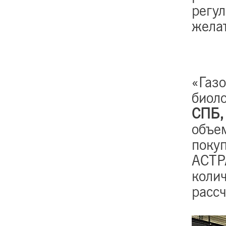
регул
жела
«Газ
биоло
СПБ,
объем
поку
АСТР
колич
рассч