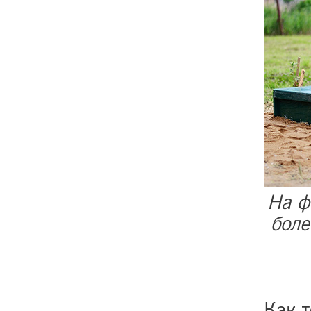
На ф
боле
Как т