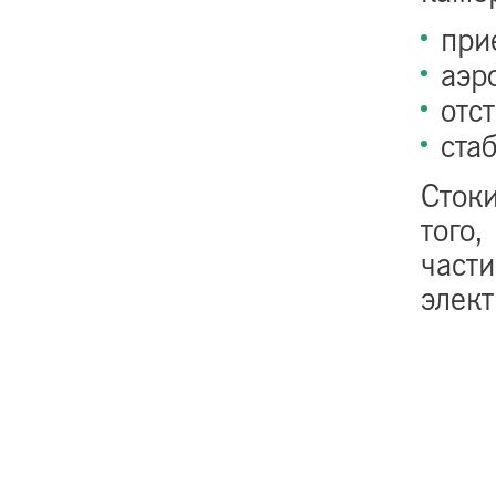
при
аэр
отс
ста
Сток
того,
част
элек