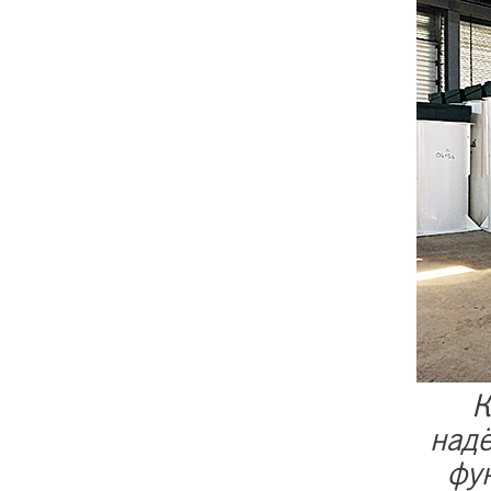
К
надё
фу