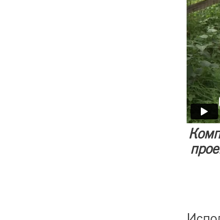
Комп
прое
Испо