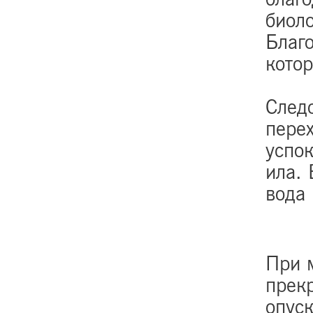
биол
Благ
кото
Следо
перех
успо
ила. 
вода 
При 
прек
опус