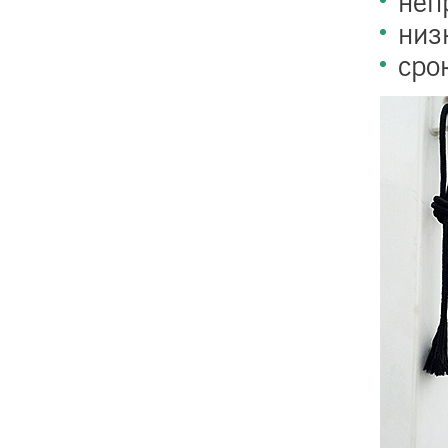
неп
низ
сро