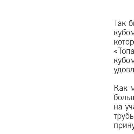
Так б
кубом
котор
«Топ
кубом
удовл
Как м
больш
на у
трубы
прин