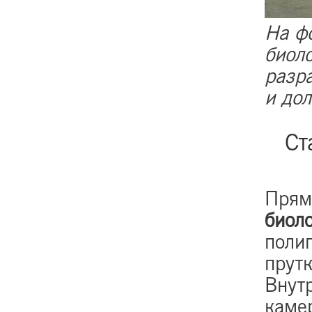
На ф
биол
разр
и до
Ст
Прям
биол
поли
прут
Внут
каме