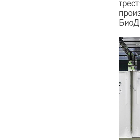
трест
прои
БиоДе