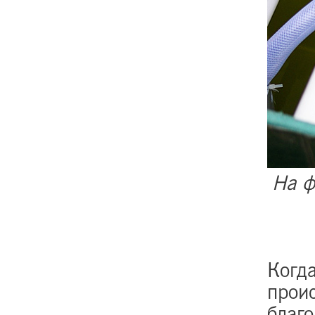
На ф
Когда
прои
благ