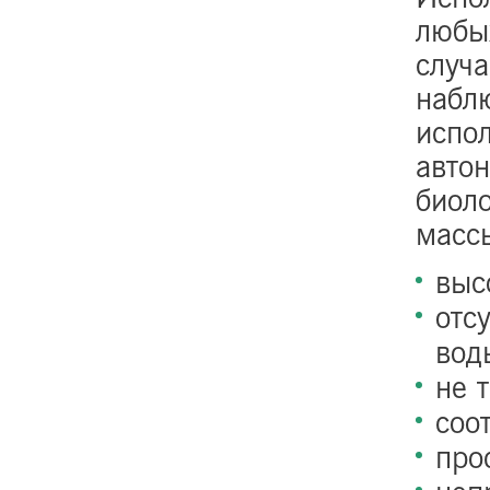
любы
случа
наблю
испол
автон
биол
масс
выс
отс
вод
не 
соо
про