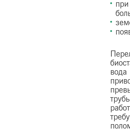
при
бол
зем
поя
Пере
биост
вода 
приво
прев
трубы
работ
требу
полом