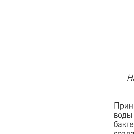
Н
Прин
воды
бакт
созд