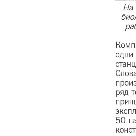
На 
био
ра
Компа
одни
стан
Слова
прои
ряд 
прин
эксп
50 па
конс