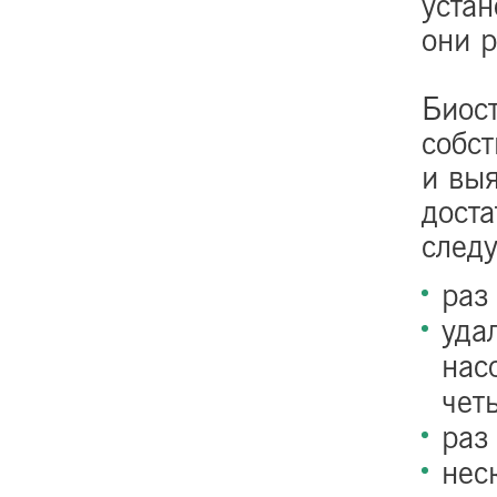
устан
они р
Биос
собст
и выя
дост
след
раз
уда
нас
чет
раз
нес