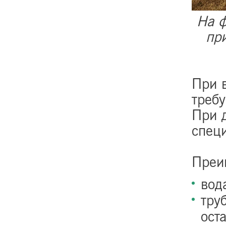
На ф
пр
При 
требу
При 
спец
Преи
вод
тру
ост