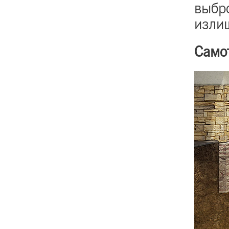
выбро
изли
Само