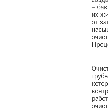
– ба
их жи
от за
насы
очист
Проце
Очис
труб
котор
конт
рабо
очис