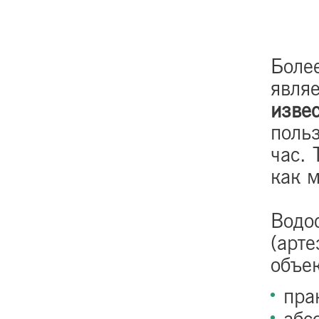
Более
явля
изве
поль
час. 
как 
Водо
(арте
объе
пра