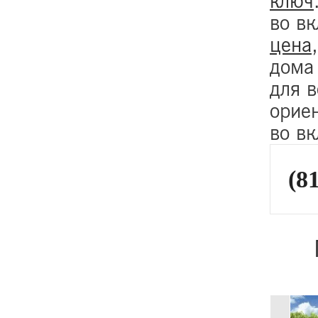
ключ
во в
цена
дома
для 
орие
во в
(81