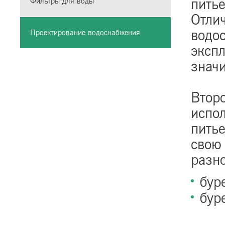
питье
Фильтры для воды
Отли
водо
Проектирование водоснабжения
экспл
знач
Второ
испол
пить
свою
разн
бур
бур