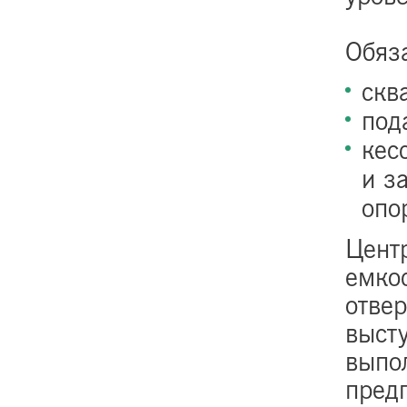
Обяз
скв
под
кес
и з
опо
Цент
емко
отве
выст
выпо
пред