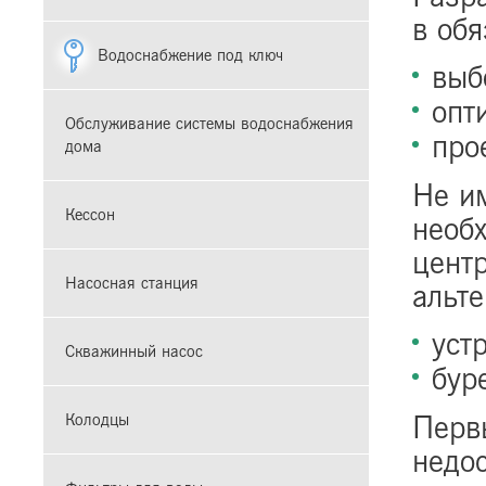
в об
Водоснабжение под ключ
выб
опт
Обслуживание системы водоснабжения
про
дома
Не и
Кессон
необ
цент
Насосная станция
альте
уст
Скважинный насос
бур
Перв
Колодцы
недос