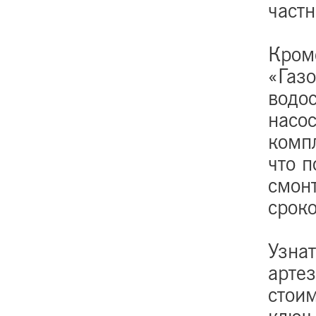
част
Кроме
«Газ
водо
насос
комп
что п
смон
срок
Узна
арте
стои