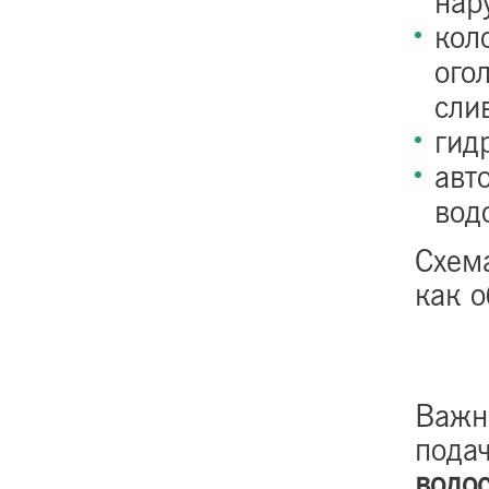
нар
кол
ого
сли
гид
авт
вод
Схем
как о
Важн
пода
водо