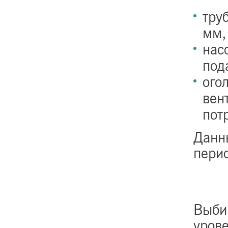
тру
мм,
нас
под
ого
вен
пот
Данн
перио
Выби
уров