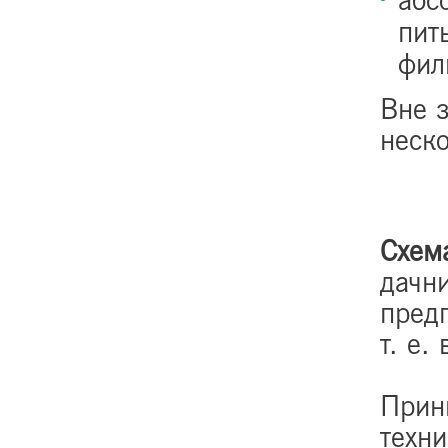
абс
пит
фил
Вне 
неск
Схем
дачни
пред
т. е.
Прин
техн