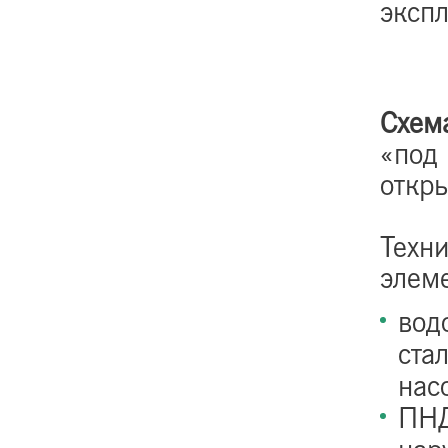
эксп
Схем
«под 
откры
Техн
элем
вод
ста
нас
ПНД