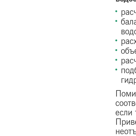
рас
бал
вод
рас
объ
рас
под
гид
Поми
соот
если 
Прив
неот