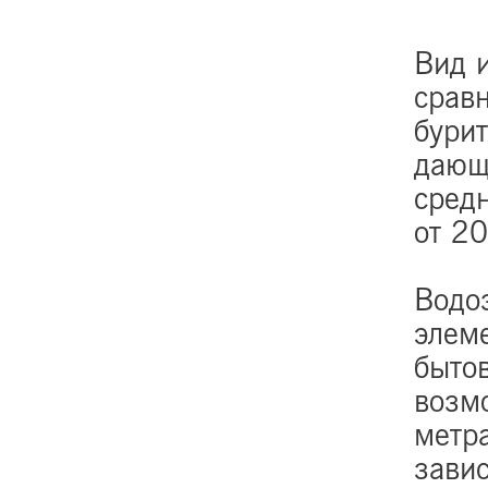
Вид 
срав
бурит
дающе
сред
от 20
Водо
элеме
быто
возмо
метра
зави