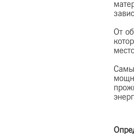
матер
зави
От о
котор
место
Самы
мощно
прожи
энерг
Опре