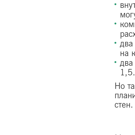
вну
мог
ком
рас
два
на 
два
1,5
Но та
план
стен.