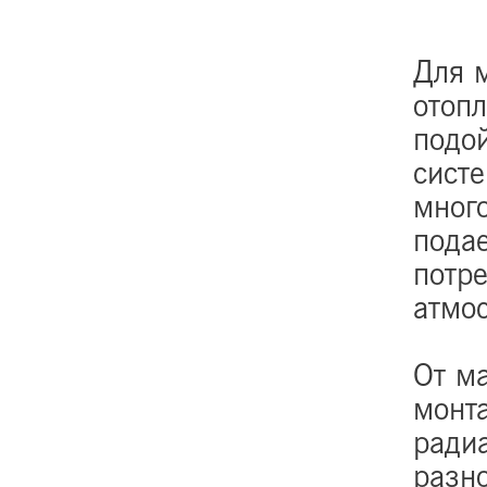
Для 
отопл
подой
сист
мног
подае
потр
атмо
От ма
монта
радиа
разн