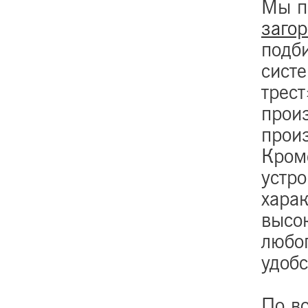
Мы п
заго
подб
сист
трес
прои
прои
Кром
устро
хара
высо
любог
удобс
По во