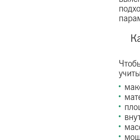
подх
парам
К
Чтоб
учиты
мак
мат
пло
вну
мас
мощ