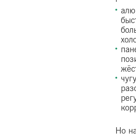
алю
быс
бол
хол
пан
поз
жёс
чуг
раз
рег
кор
Но на