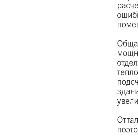
расч
ошиб
поме
Обща
мощн
отде
тепл
подсч
здани
увел
Оттал
поэт