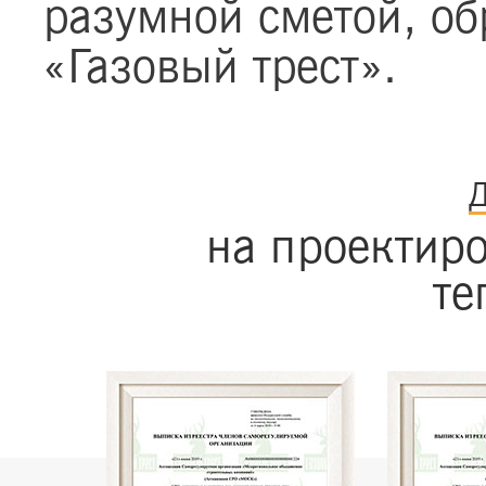
разумной сметой, об
«Газовый трест».
Д
на проектиро
те