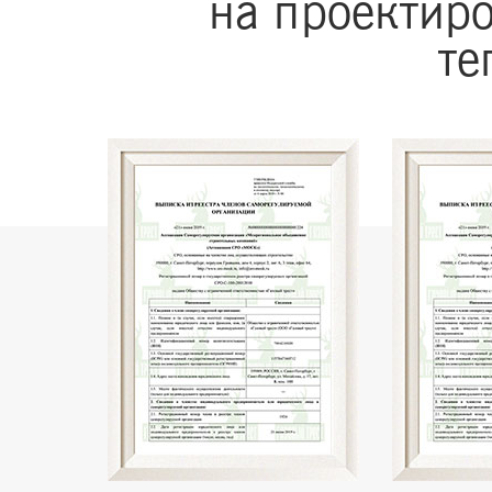
на проектиро
те