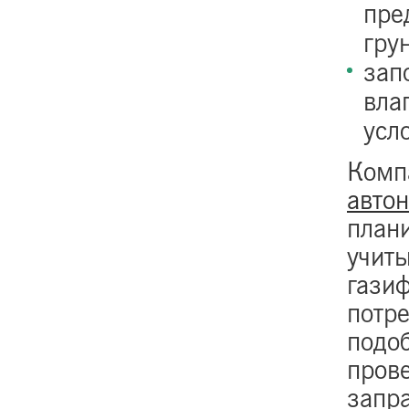
пре
гру
зап
вла
усл
Комп
авто
план
учит
гази
потр
подоб
прове
запр