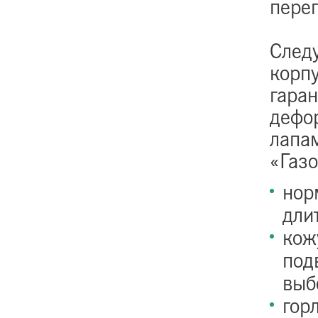
пере
След
корп
гаран
дефо
лапам
«Газ
нор
дли
кож
под
выб
гор