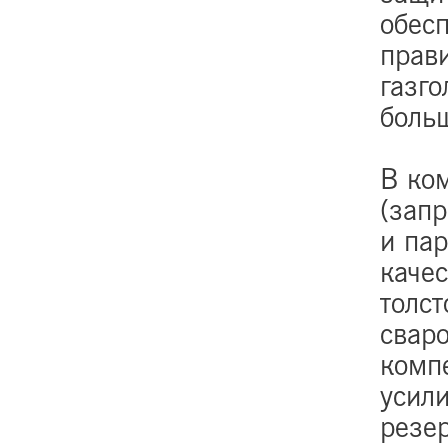
обес
прав
газг
боль
В ко
(зап
и пар
качес
толст
сваро
комп
усил
резе