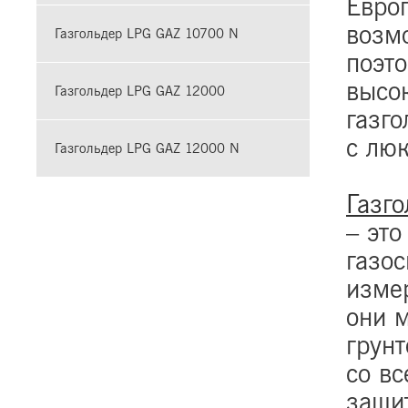
Евро
возм
Газгольдер LPG GAZ 10700 N
поэт
высо
Газгольдер LPG GAZ 12000
газго
с лю
Газгольдер LPG GAZ 12000 N
Газго
– это
газос
изме
они 
грун
со в
защи