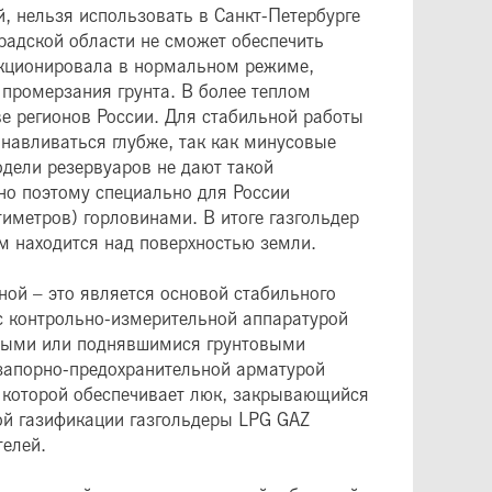
, нельзя использовать в Санкт-Петербурге
радской области не сможет обеспечить
ункционировала в нормальном режиме,
 промерзания грунта. В более теплом
ве регионов России. Для стабильной работы
анавливаться глубже, так как минусовые
дели резервуаров не дают такой
но поэтому специально для России
иметров) горловинами. В итоге газгольдер
ом находится над поверхностью земли.
ой – это является основой стабильного
 с контрольно-измерительной аппаратурой
алыми или поднявшимися грунтовыми
 запорно-предохранительной арматурой
 которой обеспечивает люк, закрывающийся
й газификации газгольдеры LPG GAZ
телей.