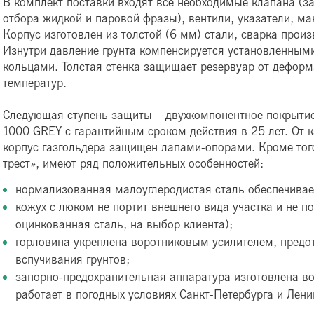
В комплект поставки входят все необходимые клапана (з
отбора жидкой и паровой фразы), вентили, указатели, ма
Корпус изготовлен из толстой (6 мм) стали, сварка прои
Изнутри давление грунта компенсируется установленны
кольцами. Толстая стенка защищает резервуар от деформ
температур.
Следующая ступень защиты – двухкомпонентное покрыти
1000 GREY с гарантийным сроком действия в 25 лет. От
корпус газгольдера защищен лапами-опорами. Кроме того
трест», имеют ряд положительных особенностей:
нормализованная малоуглеродистая сталь обеспечивае
кожух с люком не портит внешнего вида участка и не п
оцинкованная сталь, на выбор клиента);
горловина укреплена воротниковым усилителем, пред
вспучивания грунтов;
запорно-предохранительная аппаратура изготовлена в
работает в погодных условиях Санкт-Петербурга и Лени