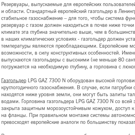
Резервуары, выпускаемые для европейских пользователей
и области. Стандартный европейский газгольдер в Ленинг
стабильное газоснабжение – для того, чтобы система ф
резервуар с газом должен находиться в почве ниже точки
климате эта глубина значительно выше, чем в большинст
в наших климатических условиях - газгольдер должен уст
температуры являются преобладающими. Европейские мо
возможности, в силу конструктивных особенностей. Имен
выпускаются газгольдеры с высокими (не меньше 80 сант
погружается на необходимую глубину, а горловина с люк
Газгольдер
LPG GAZ 7300 N оборудован высокой горловин
круглогодичного газоснабжения. В случае, если патрубки
находятся ниже уровня земли, они могут быть залиты т
водами. Горловина газгольдера LPG GAZ 7300 N со всей
закрыта защитным морозоустойчивым кожухом, доступ к
на фланцы. При правильном монтаже системы автономно
превосходят европейские аналоги по большинству показа