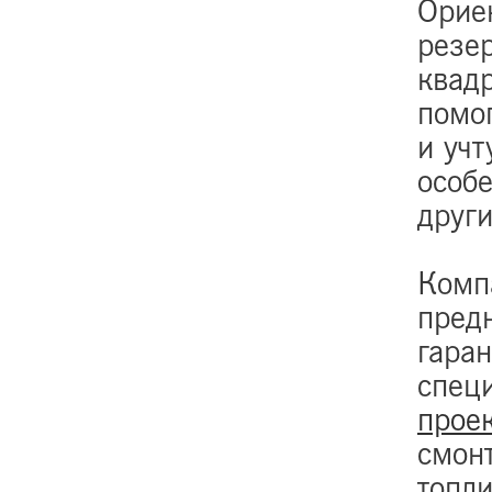
Орие
резе
квад
помо
и учт
особе
друг
Компа
пред
гаран
спец
прое
смонт
топл