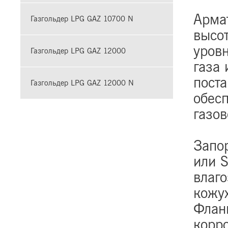
Арма
Газгольдер LPG GAZ 10700 N
высот
уров
Газгольдер LPG GAZ 12000
газа 
пост
Газгольдер LPG GAZ 12000 N
обес
газов
Запо
или 
влаг
кожу
Флан
корр