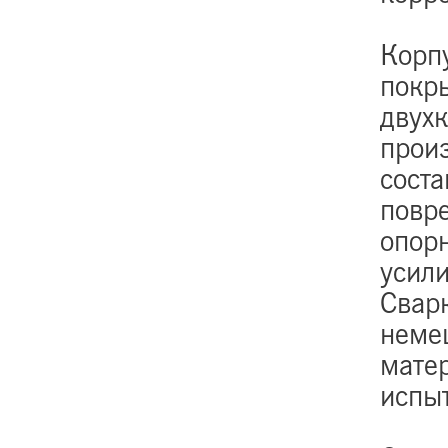
Корп
покр
двух
прои
соста
повр
опор
усил
Сварк
неме
мате
испы