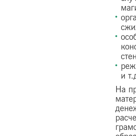
маг
орг
сжи
осо
кон
стен
реж
и т.
На п
мате
дене
расч
грам