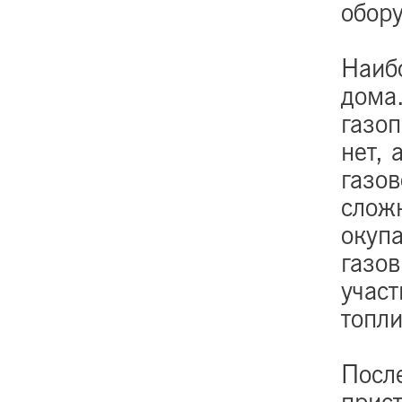
обору
Наибо
дома
газоп
нет, 
газов
сложн
окуп
газо
участ
топл
После