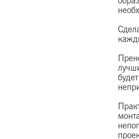
обра
необ
Сдел
кажд
Прен
лучши
будет
непри
Практ
монт
непо
прое