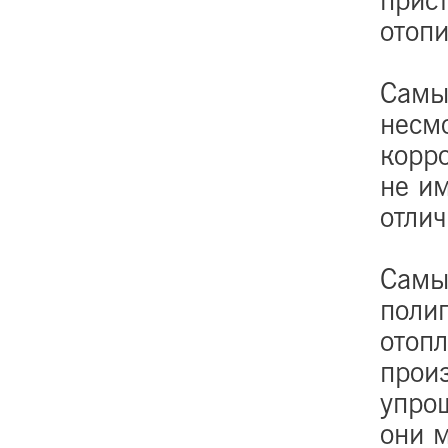
прис
отоп
Самы
несм
корр
не им
отли
Самы
поли
отоп
произ
упрощ
они м