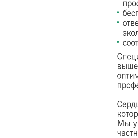
про
бес
отв
эко
соо
Спец
выше
опти
проф
Сердц
котор
Мы у
част