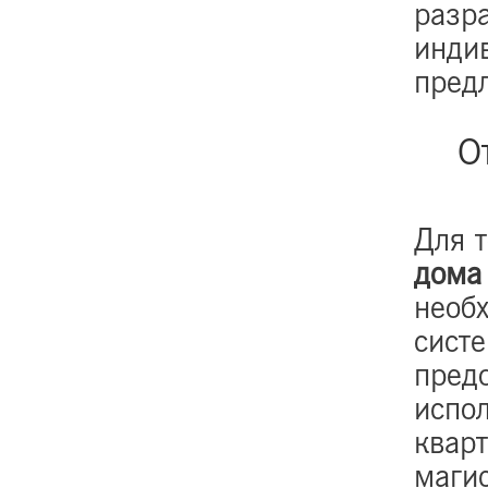
разра
инди
пред
О
Для т
дома 
необ
сист
пред
испо
квар
маги