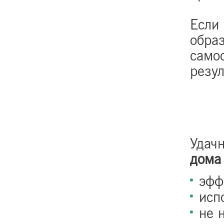
Если
образ
само
резул
Удач
дома
эфф
исп
не 