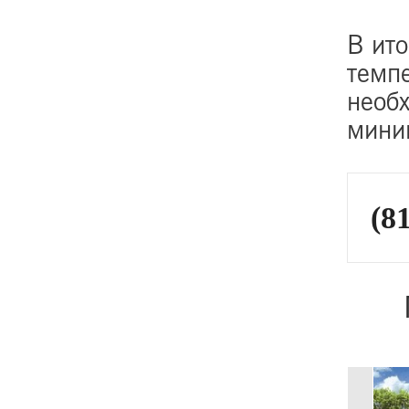
В ито
темпе
необ
миним
(81