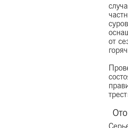
случа
частн
суров
осна
от се
горяч
Пров
состо
прав
трест
Ото
Серь