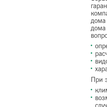
гаран
комп
дома
дома
вопр
опр
рас
вид
хар
При 
кли
воз
слу