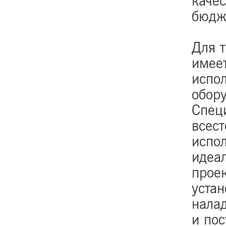
каче
бюдж
Для т
имее
испо
обору
Спец
всес
испо
идеал
проек
устан
нала
и пос