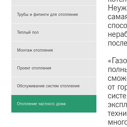
Неуж
самая
Трубы и фитинги для отопления
спос
нераб
Теплый пол
посл
Монтаж отопления
«Газо
полн
Проект отопления
смож
от го
Обслуживание систем отопления
систе
экспл
Отопление частного дома
техни
много