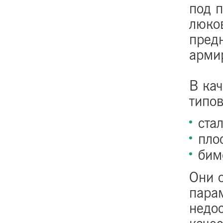
под п
люко
пред
арми
В кач
типов
ста
пло
бим
Они о
пара
недос