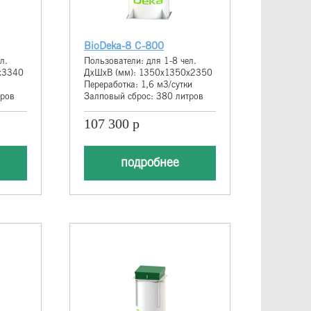
BioDeka-8 С-800
л.
Пользователи: для 1-8 чел.
х3340
ДхШхВ (мм): 1350х1350х2350
Переработка: 1,6 м3/сутки
тров
Залповый сброс: 380 литров
107 300 р
подробнее