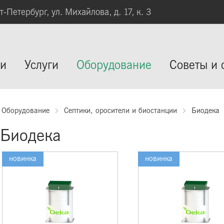
кт-Петербург, ул. Михайлова, д. 17, к. 3
ии
Услуги
Оборудование
Советы и 
Оборудование
Септики, оросители и биостанции
Биодека
Биодека
новинка
новинка