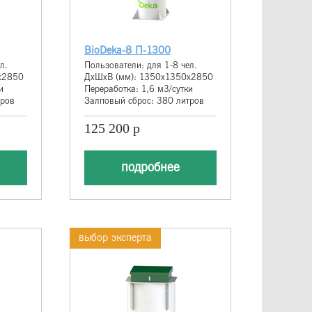
BioDeka-8 П-1300
л.
Пользователи: для 1-8 чел.
х2850
ДхШхВ (мм): 1350х1350х2850
и
Переработка: 1,6 м3/сутки
тров
Залповый сброс: 380 литров
125 200 р
подробнее
выбор эксперта