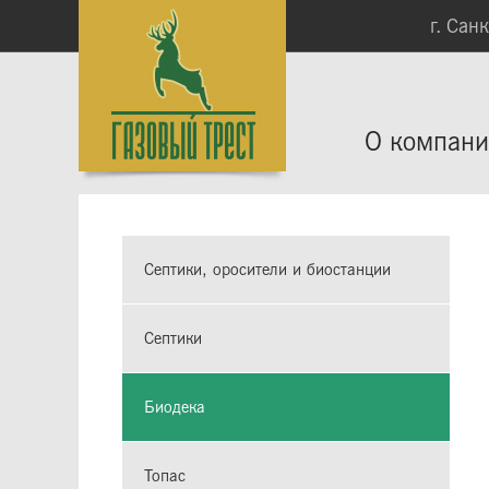
г. Сан
О компан
Септики, оросители и биостанции
Септики
Биодека
Топас