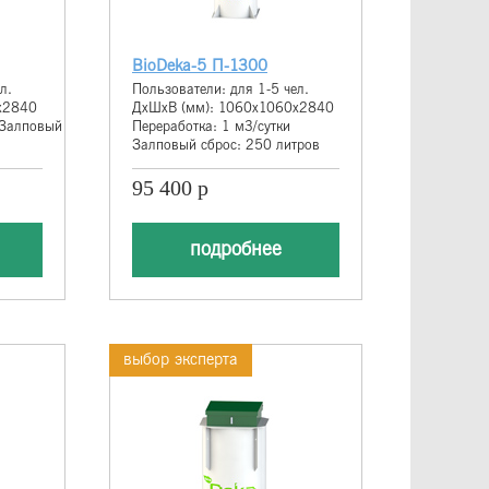
BioDeka-5 П-1300
л.
Пользователи: для 1-5 чел.
х2840
ДхШхВ (мм): 1060х1060х2840
 Залповый
Переработка: 1 м3/сутки
Залповый сброс: 250 литров
95 400 р
подробнее
выбор эксперта