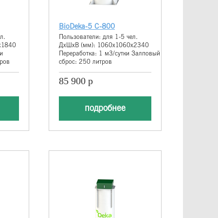
BioDeka-5 С-800
л.
Пользователи: для 1-5 чел.
х1840
ДхШхВ (мм): 1060х1060х2340
и
Переработка: 1 м3/сутки Залповый
тров
сброс: 250 литров
85 900 р
подробнее