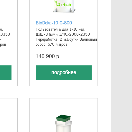
BioDeka-10 С-800
л.
Пользователи: для 1-10 чел.
х3350
ДхШхВ (мм): 1740х2000х2350
и
Переработка: 2 м3/сутки Залповый
тров
сброс: 570 литров
140 900 р
подробнее