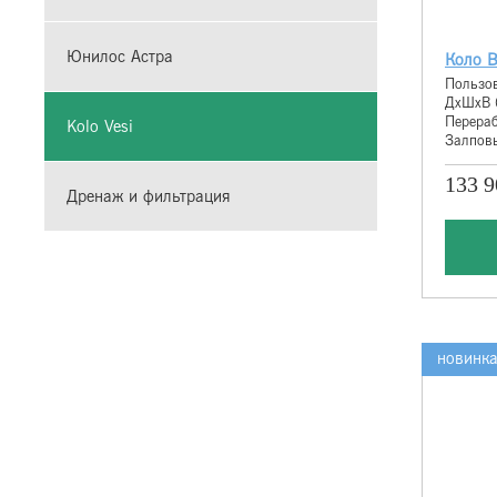
Юнилос Астра
Коло В
Пользов
ДхШхВ 
Перераб
Kolo Vesi
Залповы
133 9
Дренаж и фильтрация
новинк