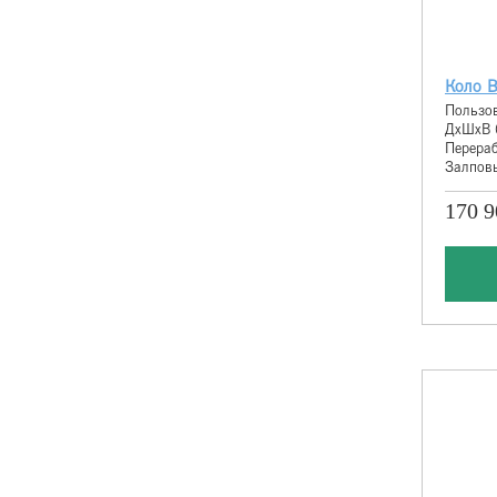
Коло В
Пользов
ДхШхВ 
Перераб
Залповы
170 9