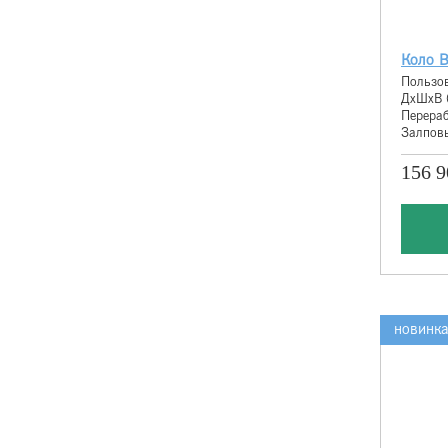
Коло 
Пользов
ДхШхВ 
Перераб
Залповы
156 9
новинк