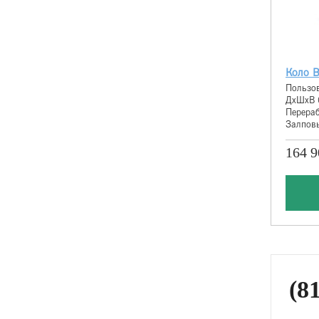
Коло В
Пользов
ДхШхВ 
Перераб
Залповы
164 9
(81