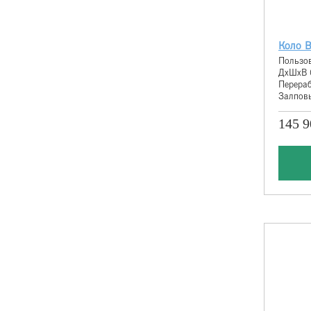
Коло В
Пользов
ДхШхВ 
Перераб
Залповы
145 9