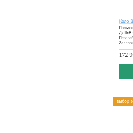
Коло В
Пользов
ДхШхВ 
Перераб
Залповы
172 9
выбор э