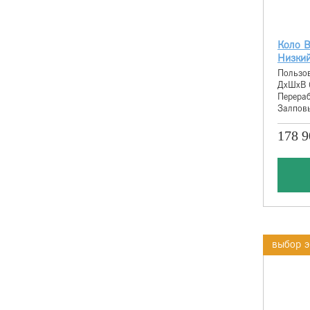
Коло В
Низкий
Пользов
ДхШхВ 
Перераб
Залповы
178 9
выбор э