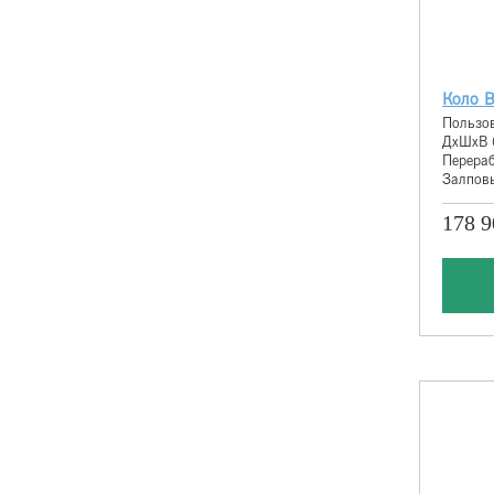
Коло 
Пользов
ДхШхВ 
Перераб
Залповы
178 9