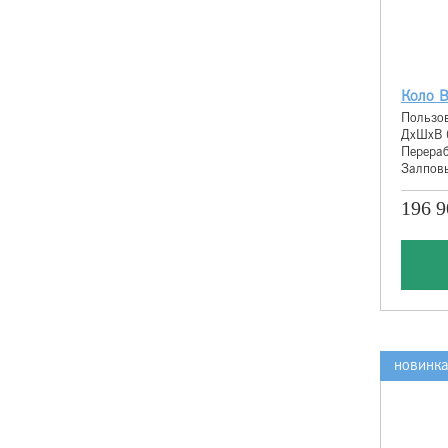
Коло В
Пользов
ДхШхВ 
Перераб
Залповы
196 9
новинк