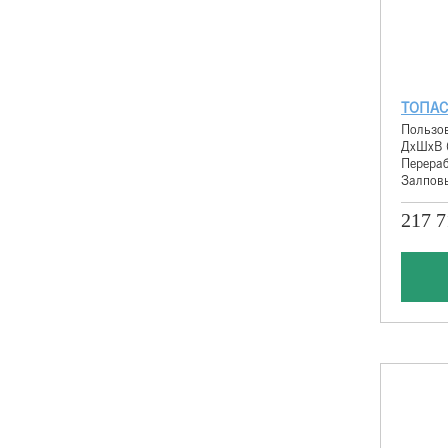
ТОПАС
Пользов
ДхШхВ 
Перераб
Залповы
217 7