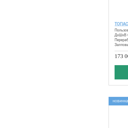
ТОПАС
Пользов
ДхШхВ 
Перераб
Залповы
173 0
новинк