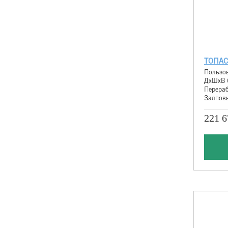
ТОПАС
Пользов
ДхШхВ 
Перераб
Залповы
221 6