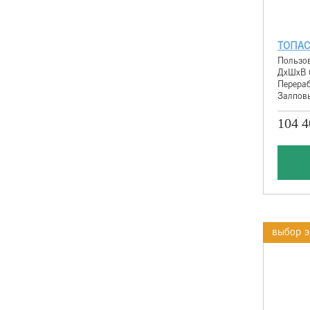
ТОПАС
Пользов
ДхШхВ 
Перераб
Залповы
104 4
выбор э