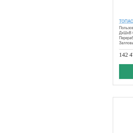
ТОПАС
Пользов
ДхШхВ 
Перераб
Залповы
142 4