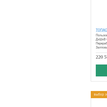
ТОПАС
Пользов
ДхШхВ 
Перераб
Залповы
220 5
выбор э