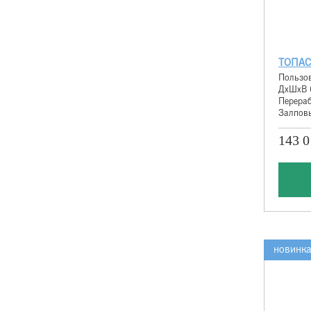
ТОПАС
Пользов
ДхШхВ 
Перераб
Залповы
143 0
новинк