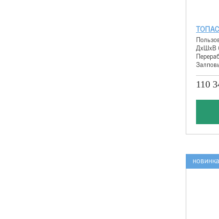
ТОПАС
Пользов
ДхШхВ 
Перераб
Залповы
110 3
новинк