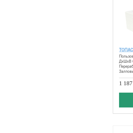
ТОПАС
Пользов
ДхШхВ 
Перераб
Залповы
1 187