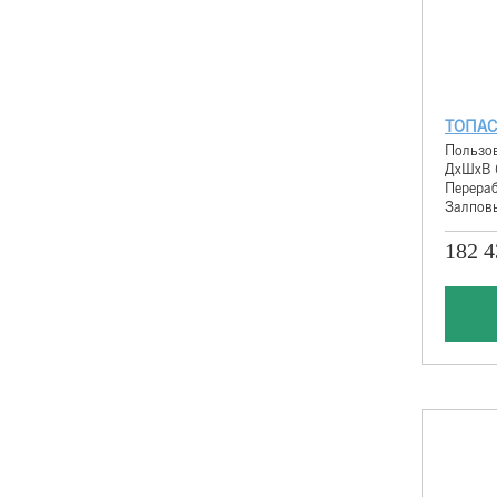
ТОПАС
Пользов
ДхШхВ 
Перераб
Залповы
182 4