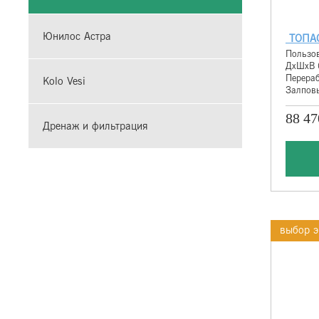
Юнилос Астра
ТОПА
Пользов
ДхШхВ 
Перераб
Kolo Vesi
Залповы
88 47
Дренаж и фильтрация
выбор э